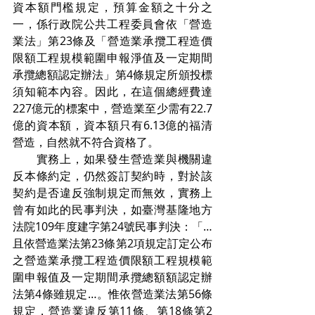
資本額門檻規定，預算金額之十分之
一，係行政院公共工程委員會依「營造
業法」第23條及「營造業承攬工程造價
限額工程規模範圍申報淨值及一定期間
承攬總額認定辦法」第4條規定所頒投標
須知範本內容。因此，在這個總經費達
227億元的標案中，營造業至少需有22.7
億的資本額，資本額只有6.13億的福清
營造，自然就不符合資格了。
　　實務上，如果發生營造業與機關違
反本條約定，仍然簽訂契約時，對於該
契約是否違反強制規定而無效，實務上
曾有如此的民事判決，如臺灣基隆地方
法院109年度建字第24號民事判決：「…
且依營造業法第23條第2項規定訂定公布
之營造業承攬工程造價限額工程規模範
圍申報值及一定期間承攬總額額認定辦
法第4條雖規定…。惟依營造業法第56條
規定，營造業違反第11條、第18條第2