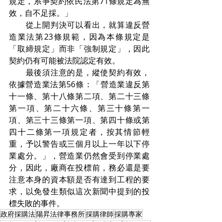
規定，系爭契約依民法第71條規定為無
效，自不足採。」
　　從上開判決可以看出，就算違反營
造業法第23條規範，因為本條規定是
「取締規定」而非「強制規定」，因此
契約仍有可能被法院認定有效。
　　最後須注意的是，縱使契約有效，
依據營造業法第56條：「營造業違反第
十一條、第十八條第二項、第二十三條
第一項、第二十六條、第三十條第一
項、第三十三條第一項、第四十條或第
四十二條第一項規定者，按其情節輕
重，予以警告或三個月以上一年以下停
業處分。」，營造業仍然會受到停業處
分，因此，廠商在投標前，務必還是要
注意本身的資本額是否有達到工程的要
求，以免發生類似這次新聞中提到的投
標失敗的事件。
政府採購法
陽昇法律事務所
採購律師
採購專家