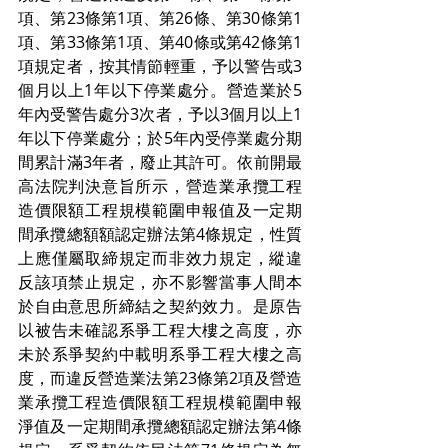
項、第23條第1項、第26條、第30條第1
項、第33條第1項、第40條或第42條第1
項規定者，按其情節輕重，予以警告或3
個月以上1年以下停業處分。營造業於5
年內受警告處分3次者，予以3個月以上1
年以下停業處分；於5年內受停業處分期
間累計滿3年者，廢止其許可。依前開最
高法院判決意旨所示，營造業承攬工程
造價限額工程規模範圍申報值及一定期
間承攬總額額認定辦法第4條規定，性質
上應僅屬取締規定而非效力規定，縱違
反該項禁止規定，亦不影響當事人間本
於自由意思所締結之契約效力。是原告
以被告未確認系爭工程大樓之高度，亦
未於系爭契約中載明系爭工程大樓之高
度，而違反營造業法第23條第2項及營造
業承攬工程造價限額工程規模範圍申報
淨值及一定期間承攬總額認定辦法第4條