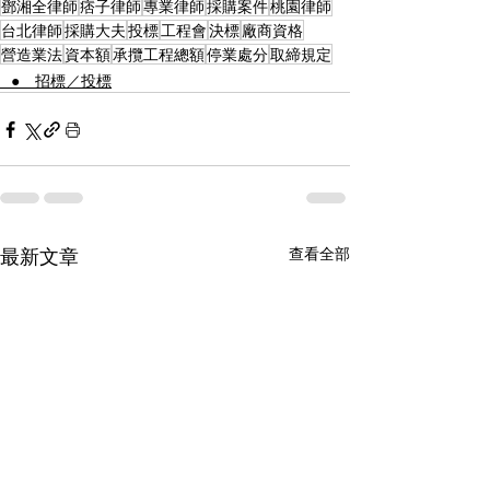
鄧湘全律師
痞子律師
專業律師
採購案件
桃園律師
台北律師
採購大夫
投標
工程會
決標
廠商資格
營造業法
資本額
承攬工程總額
停業處分
取締規定
⠀● 招標／投標
最新文章
查看全部