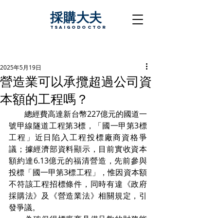
採購大夫
TsaigoDoctor
2025年5月19日
營造業可以承攬超過公司資
本額的工程嗎？
　　總經費高達新台幣227億元的國道一
號甲線隧道工程第3標，「國一甲第3標
工程」近日陷入工程投標廠商資格爭
議；據經濟部資料顯示，目前實收資本
額約達6.13億元的福清營造，先前參與
投標「國一甲第3標工程」，惟因資本額
不符該工程招標條件，同時有違《政府
採購法》及《營造業法》相關規定，引
發爭議。