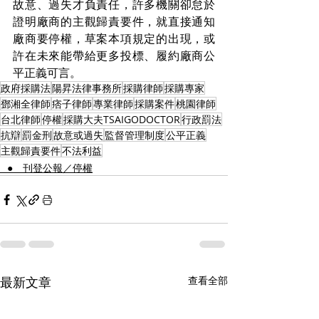
故意、過失才負責任，許多機關卻怠於
證明廠商的主觀歸責要件，就直接通知
廠商要停權，草案本項規定的出現，或
許在未來能帶給更多投標、履約廠商公
平正義可言。
政府採購法
陽昇法律事務所
採購律師
採購專家
鄧湘全律師
痞子律師
專業律師
採購案件
桃園律師
台北律師
停權
採購大夫TSAIGODOCTOR
行政罰法
抗辯
罰金刑
故意或過失
監督管理制度
公平正義
主觀歸責要件
不法利益
⠀● 刊登公報／停權
最新文章
查看全部