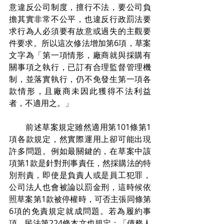
意違反公司制度，擅行不法，要公司負
擔其實非常不公平，也違反行政罰法要
求行為人必須要有故意或過失的主觀要
件要求。所以這次修法增加第6項，草案
文字為「第一項情形，廠商就與採購有
關事項之執行，已訂有合理監督管理機
制，並落實執行，仍不免發生第一項各
款情形，且廠商未因此獲得不法利益
者，不適用之。」
　　前述草案規定雖然適用第101條第1
項各款規定，然實際運用上卻可能出現
許多問題。例如最關鍵的，在草案中該
項第1款是針對刑事責任，然採購法的特
別刑責，即使是負責人或是員工犯罪，
公司法人也會被論以罰金刑，這時候依
照草案第1款被停權時，可否主張同條第
6項的免責規定就成問題。若為履約事
項，民法第224條本文也規定：「債務人