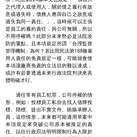
之代理人或使用人，關於債之履行有故
意或過失時，債務人應與自己之故意或
過失負同一責任。」，這時候可以主張
是員工的履約責任，與公司無關，所以
不用停權嗎？此部分未來勢必是法院攻
防的重點。且本項規定所謂「合理監督
管理機制」為何？若比照民法第188條雇
用人責任的免責規定一樣，可能就會使
本項讓廠商免責的立法目的難以達成，
或許有必要透過未來行政法院判決來具
體明確才行。
　　過往常有員工犯罪，公司停權的情
形，例如：投標員工私自去找人借牌投
標、陪標、提出不實文件、賄賂承辦人
員，這些情形，未來都可能適用草案中
本項規定來突破公司原本被推定的責
任。以往行政罰法明明限制行為人限於