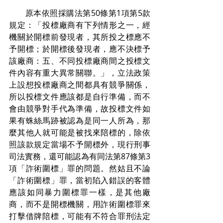
　　原本依照採購法第50條第1項第5款
規定：「投標廠商有下列情形之一，經
機關於開標前發現者，其所投之標應不
予開標；於開標後發現者，應不決標予
該廠商：五、不同投標廠商間之投標文
件內容有重大異常關聯。」，立法政策
上設想投標廠商之間都具有競爭關係，
所以投標文件應該都是自行準備，而不
會由競爭對手代為準備，故投標文件如
果有蛛絲馬跡被認為是同一人所為，那
麼其他人就可能是被找來陪標的，除依
照該款規定當場不予開標外，現行刑事
司法實務，還可能認為有同法第87條第3
項「詐術圍標」罪的問題。然姑且不論
「詐術圍標」罪，當初陷入錯誤的客體
應該如同暴力圍標罪一樣，是其他廠
商，而不是開標機關，用詐術圍標罪來
打擊借牌陪標，可能有不符合罪刑法定