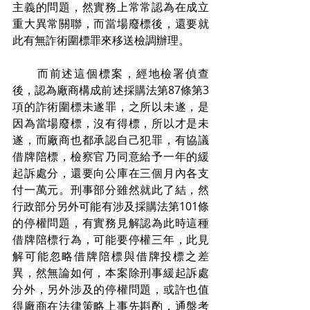
主義的問題，然實務上常常認為在成立
重大異常關聯，而當場廢標後，還要就
此有無詐術圍標罪來移送檢調辦理。
　　而前述這個標案，經地檢署偵查
後，認為廠商構成前述採購法第87條第3
項的詐術圍標未遂罪，之所以未遂，是
因為當場廢標，沒有得標，所以才是未
遂，而廠商也都承認自己犯罪，有協議
借牌陪標，檢察官乃同意給予一年的緩
起訴處分，還要向公庫在三個月內各支
付一萬元。刑事部分雖然就此了結，然
行政部分另外可能有涉及採購法第101條
的停權問題，有實務見解認為此時這種
借牌陪標行為，可能要停權三年，此見
解可能忽略借牌陪標與借牌投標之差
異，然無論如何，本案除刑事緩起訴處
分外，另外涉及的停權問題，或許也值
得廠商在法律策略上事先斟酌，通盤考