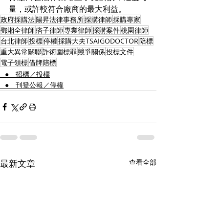
量，或許較符合廠商的最大利益。
政府採購法
陽昇法律事務所
採購律師
採購專家
鄧湘全律師
痞子律師
專業律師
採購案件
桃園律師
台北律師
投標
停權
採購大夫TSAIGODOCTOR
陪標
重大異常關聯
詐術圍標罪
競爭關係
投標文件
電子領標
借牌陪標
⠀● 招標／投標
⠀● 刊登公報／停權
最新文章
查看全部