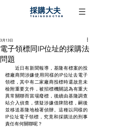
採購大夫
TsaigoDoctor
3月13日
電子領標同IP位址的採購法
問題
　　近日有新聞報導，基隆有標案的投
標廠商間涉嫌使用同樣的IP位址去電子
領標，其中有二家廠商投標時還故意未
檢附重要文件，被招標機關認為有重大
異常關聯而當場廢標，後續由基隆調查
站介入偵查，懷疑涉嫌借牌陪標，嗣後
並移送基隆地檢署偵辦。這種以同樣的
IP位址電子領標，究竟和採購法的刑事
責任有何關聯呢？