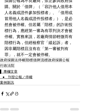
採購公報為不良廠商，禁止參與政府採
購。關於「借牌」（「容許他人借用本
人名義或證件參加投標者」、「借用或
冒用他人名義或證件投標者」），是必
然會被停權。但若屬「陪標」的詐術投
標行為，應經第一審為有罪判決才會被
停權。實務來說，若廠商情節輕微而有
陪標行為，但經檢察官「緩起訴」者，
因非屬陪標且沒有在「第一審被判有
罪」，就不一定會被停權。
政府採購法
停權
陪標
借牌
流標
政府採購公報
行政法院
▌ 專欄文章
⠀● 刊登公報／停權
案例新訊