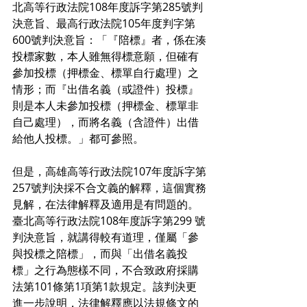
北高等行政法院108年度訴字第285號判
決意旨、最高行政法院105年度判字第
600號判決意旨：「『陪標』者，係在湊
投標家數，本人雖無得標意願，但確有
參加投標（押標金、標單自行處理）之
情形；而『出借名義（或證件）投標』
則是本人未參加投標（押標金、標單非
自己處理），而將名義（含證件）出借
給他人投標。」都可參照。
但是，高雄高等行政法院107年度訴字第
257號判決採不合文義的解釋，這個實務
見解，在法律解釋及適用是有問題的。
臺北高等行政法院108年度訴字第299 號
判決意旨，就講得較有道理，僅屬「參
與投標之陪標」，而與「出借名義投
標」之行為態樣不同，不合致政府採購
法第101條第1項第1款規定。該判決更
進一步說明，法律解釋應以法規條文的