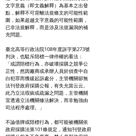
文字意義（即文義解釋）為基本之出發
點，解釋不可背離法規條文的可能性範
圍，如果超越文字意義的可能性範圍，
已非法規解釋，而是涉及法規漏洞的補
充問題。
臺北高等行政法院108年度訴字第273號
判決，也駁斥陪標一律停權的看法：
「或謂陪標行為，亦破壞採購之競爭公
正性，然因廠商或承辦人員於偵查中自
白犯罪而獲緩起訴處分，主管機關卻無
法刊登政府採購公報，有失允當云云。
此乃立法瑕疵或疏漏之問題，主管機關
宜透過立法機關修法解決，而非勉強由
司法程序處理。」
不論借牌或陪標行為，都可能被機關依
政府採購法第101條規定，通知刊登政府