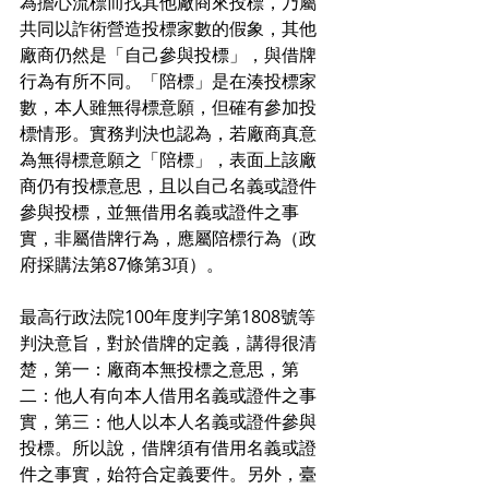
為擔心流標而找其他廠商來投標，乃屬
共同以詐術營造投標家數的假象，其他
廠商仍然是「自己參與投標」，與借牌
行為有所不同。「陪標」是在湊投標家
數，本人雖無得標意願，但確有參加投
標情形。實務判決也認為，若廠商真意
為無得標意願之「陪標」，表面上該廠
商仍有投標意思，且以自己名義或證件
參與投標，並無借用名義或證件之事
實，非屬借牌行為，應屬陪標行為（政
府採購法第87條第3項）。
最高行政法院100年度判字第1808號等
判決意旨，對於借牌的定義，講得很清
楚，第一：廠商本無投標之意思，第
二：他人有向本人借用名義或證件之事
實，第三：他人以本人名義或證件參與
投標。所以說，借牌須有借用名義或證
件之事實，始符合定義要件。另外，臺