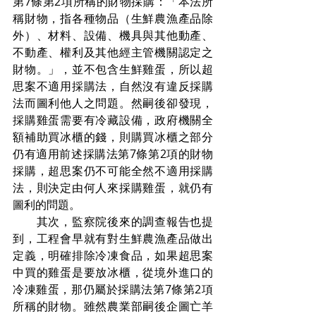
第7條第2項所稱的財物採購：「本法所
稱財物，指各種物品（生鮮農漁產品除
外）、材料、設備、機具與其他動產、
不動產、權利及其他經主管機關認定之
財物。」，並不包含生鮮雞蛋，所以超
思案不適用採購法，自然沒有違反採購
法而圖利他人之問題。然嗣後卻發現，
採購雞蛋需要有冷藏設備，政府機關全
額補助買冰櫃的錢，則購買冰櫃之部分
仍有適用前述採購法第7條第2項的財物
採購，超思案仍不可能全然不適用採購
法，則決定由何人來採購雞蛋，就仍有
圖利的問題。
　　其次，監察院後來的調查報告也提
到，工程會早就有對生鮮農漁產品做出
定義，明確排除冷凍食品，如果超思案
中買的雞蛋是要放冰櫃，從境外進口的
冷凍雞蛋，那仍屬於採購法第7條第2項
所稱的財物。雖然農業部嗣後企圖亡羊