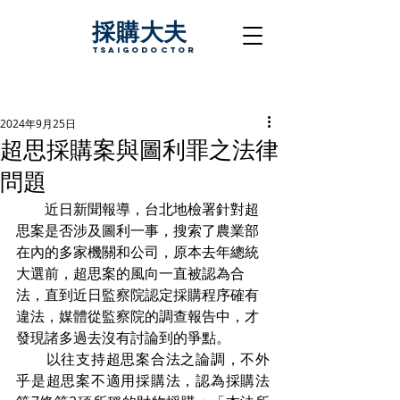
採購大夫
TsaigoDoctor
2024年9月25日
超思採購案與圖利罪之法律
問題
　　近日新聞報導，台北地檢署針對超
思案是否涉及圖利一事，搜索了農業部
在內的多家機關和公司，原本去年總統
大選前，超思案的風向一直被認為合
法，直到近日監察院認定採購程序確有
違法，媒體從監察院的調查報告中，才
發現諸多過去沒有討論到的爭點。
　　以往支持超思案合法之論調，不外
乎是超思案不適用採購法，認為採購法