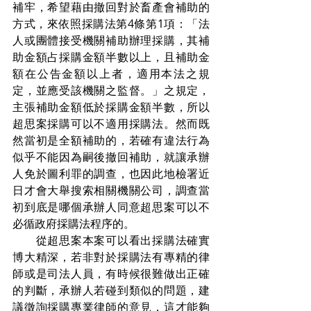
補牢，希望藉由撤回對於畜產會補助的
方式，來依照採購法第4條第1項：「法
人或團體接受機關補助辦理採購，其補
助金額占採購金額半數以上，且補助金
額在公告金額以上者，適用本法之規
定，並應受該機關之監督。」之規定，
主張補助金額低於採購金額半數，所以
超思案採購可以不適用採購法。然而既
然當初是全額補助的，若確有違法行為
似乎不能因為嗣後撤回補助，就讓承辦
人免於圖利罪的調查，也因此地檢署近
日才會大舉搜索相關機關公司，調查當
初到底是哪個承辦人同意超思案可以不
必循政府採購法程序的。
　　從超思案本案可以看出採購法確實
博大精深，若非對於採購法有專精的律
師或是司法人員，有時候很難做出正確
的判斷，承辦人若碰到類似的問題，建
議徵詢採購專業律師的意見，這才能夠