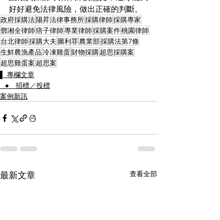
好好避免法律風險，做出正確的判斷。
政府採購法
陽昇法律事務所
採購律師
採購專家
鄧湘全律師
痞子律師
專業律師
採購案件
桃園律師
台北律師
採購大夫
圖利罪
農業部
採購法第7條
生鮮農漁產品
冷凍雞蛋
財物採購
超思採購案
超思雞蛋案
超思案
▌ 專欄文章
⠀● 招標／投標
案例新訊
最新文章
查看全部