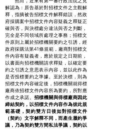
　　然而，近來有第一審行政法院之見
解認為：原告基於對招標文件之主觀解
釋，指摘被告招標文件解釋錯誤，然政
府採購案中招標文件內容疑義之釋疑正
確與否，與決標處分違法與否之判斷，
完全是不同領域所處理之事務；招標文
件原則上屬於招標機關要約之引誘，經
政府採購法第41條規範，廠商對招標文
件內容有疑義者，應於規定之日期前，
以書面向招標機關請求釋疑，以確定要
約之引誘之意思表示內容，並以此作為
是否投標要約之準據。至於決標，則為
招標文件內容確定後，招標機關就得標
廠商依招標文件內容所為要約，所對應
作成之承諾。
招標機關與得標廠商因此
締結契約，以招標文件內容作為彼此規
範基礎，契約雙方日後如對招標文件
（契約）文字解釋不同，而產生履約爭
議，乃為契約雙方間私法爭議，契約以