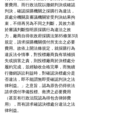
要費用。而行政法院以撤銷判決或確認
判決，確認採購機關之採購行為違法，
原處分機關及審議機關皆受判決結果拘
束，不得再另為不同之判斷，其效力甚
於審議判斷指明原採購行為違法之效
力，廠商自得依政府採購法第85條第3項
規定，請求採購機關償付所支出之必要
費用。故依上開法條規定，就採購行為
違反法令情事，對投標廠商負有填補損
失或損害之責，則投標廠商於決標處分
履約完成，並經驗收合格完畢，而無續
行撤銷訴訟利益時，對確認決標處分是
否違法，即不能謂無即受確認判決之法
律利益。」之意旨，認為原告仍得依法
請求償付準備投標、救濟之必要費用
（甚至有行政法院認為得包含律師費
用），而有請求確認決標處分違法之法
律利益。