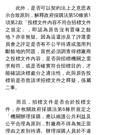
　　此外，是否可以契約法上之意思表
示合致原則，解釋政府採購法第50條第1
項第2款「投標文件內容不符合招標文件
之規定」，即認為原告沒有置喙之餘
地？亦非無疑。因為這還涉及了評選委
員會之評定是否有不公平待遇或濫用判
斷餘地的問題，當然必須調查得標廠商
之投標文件內容，是否與招標機關之需
求相符，或是否確實符合招標目的，才
能確認決標處分之適法性，此與原告投
標前是否曾請求招標文件之釋疑，係屬
二事。
　　而且，招標文件是否合於投標文
件，亦攸關政府採購法第6條所規定之
「機關辦理採購，應以維護公共利益及
公平合理為原則，對廠商不得為無正當
理由之差別待遇。辦理採購人員於不違