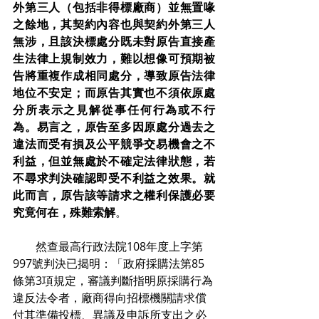
外第三人（包括非得標廠商）並無置喙
之餘地，其契約內容也與契約外第三人
無涉，且該決標處分既未對原告直接產
生法律上規制效力，難以想像可預期被
告將重複作成相同處分，導致原告法律
地位不安定；而原告其實也不須依原處
分所表示之見解從事任何行為或不行
為。易言之，原告至多因原處分過去之
違法而受有損及公平競爭交易機會之不
利益，但並無處於不確定法律狀態，若
不尋求判決確認即受不利益之效果。就
此而言，原告該等請求之權利保護必要
究竟何在，殊難索解
。
　　然查最高行政法院108年度上字第
997號判決已揭明：「政府採購法第85
條第3項規定，審議判斷指明原採購行為
違反法令者，廠商得向招標機關請求償
付其準備投標、異議及申訴所支出之必