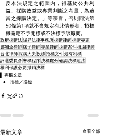
反本法規定之範圍內，得基於公共利
益、採購效益或專業判斷之考量，為適
當之採購決定。」等宗旨，否則同法第
50條第1項就不會規定有此情形者，招標
機關應不予開標或不決標予該廠商。
政府採購法
陽昇法律事務所
採購律師
採購專家
鄧湘全律師
痞子律師
專業律師
採購案件
桃園律師
台北律師
採購大夫
投標
招標文件
最有利標
評選委員會
審標程序
決標處分
確認決標違法
權利保護必要
撤銷決標
▌ 專欄文章
⠀● 招標／投標
最新文章
查看全部