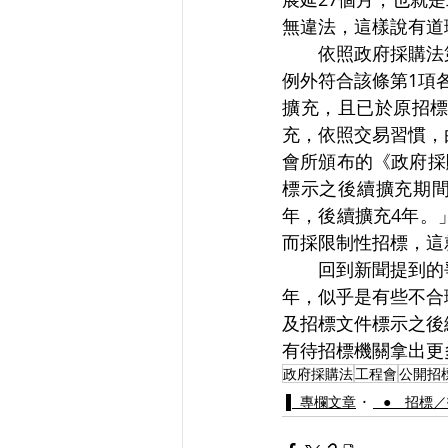
無違法，這樣說有道
　　依照政府採購法
例外符合該條第1項
擴充，且已於原招
充，依照交易習慣，
會所頒布的《政府採
標示之後續擴充期
年，後續擴充4年。
而採限制性招標，這
　　回到新聞提到的
年，似乎是有些不合
及招標文件標示之後
有待招標機關拿出更
政府採購法
工程會
公開招
▌ 專欄文章
⠀● 招標