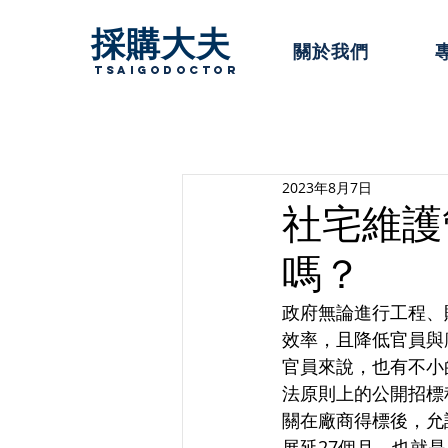
採購大夫
關於我們
TsaigoDoctor
2023年8月7日
社宅維護
嗎？
政府無論進行工程、
效率，且降低官員與
官員來說，也有不小
法原則上的公開招標
關在廠商得標後，允
展延27個月，也就