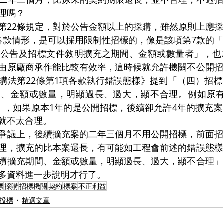
理嗎？
第22條規定，對於公告金額以上的採購，雖然原則上應
各款情形，是可以採用限制性招標的，像是該項第7款的
標公告及招標文件敘明擴充之期間、金額或數量者」，也
由原廠商承作能比較有效率，這時候就允許機關不公開招
購法第22條第1項各款執行錯誤態樣》提到「（四）招
間、金額或數量，明顯過長、過大，顯不合理。例如原有
」，如果原本1年的是公開招標，後續卻允許4年的擴充
就不太合理。
爭議上，後續擴充案的二年三個月不用公開招標，前面招
理，擴充的比本案還長，有可能如工程會前述的錯誤態樣
續擴充期間、金額或數量，明顯過長、過大，顯不合理」
多資料進一步說明才行了。
標
採購
招標機關
契約
標案
不正利益
／投標
精選文章