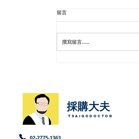
留言
撰寫留言......
國家標準、國際標準與同等品
的法律問題
採購大夫​
TsaigoDoctor
​02-2775-1363