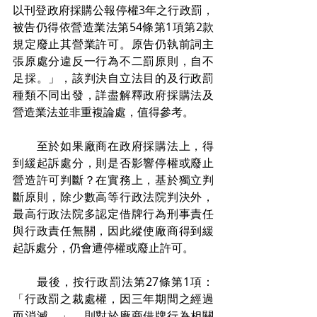
以刊登政府採購公報停權3年之行政罰，
被告仍得依營造業法第54條第1項第2款
規定廢止其營業許可。原告仍執前詞主
張原處分違反一行為不二罰原則，自不
足採。」，該判決自立法目的及行政罰
種類不同出發，詳盡解釋政府採購法及
營造業法並非重複論處，值得參考。
　　至於如果廠商在政府採購法上，得
到緩起訴處分，則是否影響停權或廢止
營造許可判斷？在實務上，基於獨立判
斷原則，除少數高等行政法院判決外，
最高行政法院多認定借牌行為刑事責任
與行政責任無關，因此縱使廠商得到緩
起訴處分，仍會遭停權或廢止許可。
　　最後，按行政罰法第27條第1項：
「行政罰之裁處權，因三年期間之經過
而消滅。」，則對於廠商借牌行為相關