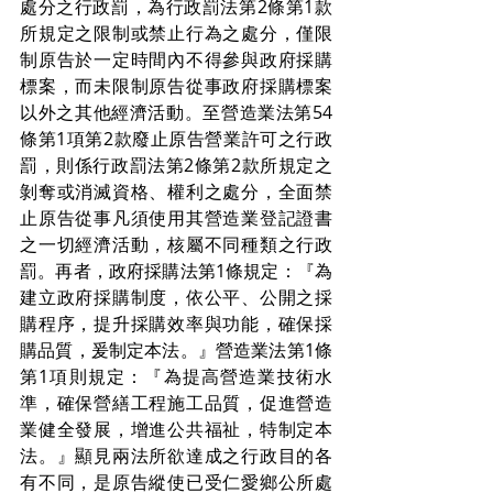
處分之行政罰，為行政罰法第2條第1款
所規定之限制或禁止行為之處分，僅限
制原告於一定時間內不得參與政府採購
標案，而未限制原告從事政府採購標案
以外之其他經濟活動。至營造業法第54
條第1項第2款廢止原告營業許可之行政
罰，則係行政罰法第2條第2款所規定之
剝奪或消滅資格、權利之處分，全面禁
止原告從事凡須使用其營造業登記證書
之一切經濟活動，核屬不同種類之行政
罰。再者，政府採購法第1條規定：『為
建立政府採購制度，依公平、公開之採
購程序，提升採購效率與功能，確保採
購品質，爰制定本法。』營造業法第1條
第1項則規定：『為提高營造業技術水
準，確保營繕工程施工品質，促進營造
業健全發展，增進公共福祉，特制定本
法。』顯見兩法所欲達成之行政目的各
有不同，是原告縱使已受仁愛鄉公所處