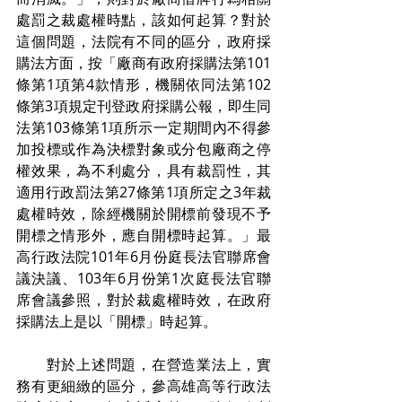
處罰之裁處權時點，該如何起算？對於
這個問題，法院有不同的區分，政府採
購法方面，按「廠商有政府採購法第101
條第1項第4款情形，機關依同法第102
條第3項規定刊登政府採購公報，即生同
法第103條第1項所示一定期間內不得參
加投標或作為決標對象或分包廠商之停
權效果，為不利處分，具有裁罰性，其
適用行政罰法第27條第1項所定之3年裁
處權時效，除經機關於開標前發現不予
開標之情形外，應自開標時起算。」最
高行政法院101年6月份庭長法官聯席會
議決議、103年6月份第1次庭長法官聯
席會議參照，對於裁處權時效，在政府
採購法上是以「開標」時起算。
　　對於上述問題，在營造業法上，實
務有更細緻的區分，參高雄高等行政法