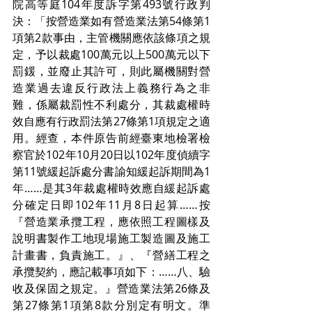
院高等庭104年度訴字第493號行政判
決：「按營造業如有營造業法第54條第1
項第2款事由，主管機關應依該條項之規
定，予以裁處100萬元以上500萬元以下
罰鍰，並廢止其許可，則此屬機關對營
造業過去違反行政法上義務行為之非
難，係屬裁罰性不利處分，其裁處權時
效自應有行政罰法第27條第1項規定之適
用。經查，本件原告前經臺東地檢署檢
察官於102年10月20日以102年度偵續字
第11號緩起訴處分書諭知緩起訴期間為1
年……是其3年裁處權時效應自緩起訴處
分確定日即102年11月8日起算……按
『營造業承攬工程，應依照工程圖樣及
說明書製作工地現場施工製造圖及施工
計畫書，負責施工。』、『營繕工程之
承攬契約，應記載事項如下：……八、驗
收及保固之規定。』營造業法第26條及
第27條第1項第8款分別定有明文。準