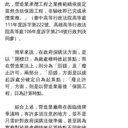
此，營造業承攬工程之業務範疇依規定
當然含括保固工程，非驗收即已完成承
攬業務。」（臺中高等行政法院高等庭
111年度訴字第222號、高雄高等行政法
院高等庭106年度訴字第214號行政判決
同參）。
　　簡單來說，在政府採購法方面，是
以「開標日」為裁處權時效起算點；而
在營造業法上，則分為「罰鍰」及「廢
止許可」兩部分，「罰鍰」方面是以緩
起訴處分確定日為起算點；「廢止許
可」方面，則是以營造業最後「保固工
程」日為計算時點。
　　綜合上述，營造業廠商在面臨借牌
爭議時，有許多須注意的地方，並不是
只需針對政府採購法做準備，甚至因為
實務對於裁處權時效起算時點不同的緣