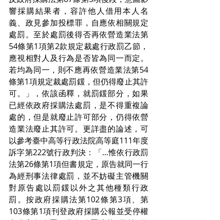
響採購結果者，容許他人借用本人名
義、政見參加投標罪，自應依相關規定
處罰。至於處罰後得否再依營造業法第
54條第1項第2款規定裁處行政罰乙節，
應視相對人及行為是否皆為同一而定。
若均為同一，則不應再依營造業法第54
條第1項規定裁處罰鍰，但仍得廢止其許
可。」，依該函釋，就罰鍰部分，如果
已經依政府採購法處罰，是不得重複論
處的，但是就廢止許可部分，仍得依營
造業法廢止其許可。更詳盡的論述，可
以參考臺中高等行政法院高等庭111年度
訴字第222號行政判決：「…惟依行政罰
法第26條第1項但書規定，原告就同一行
為經刑事法律處罰，並不妨礙主管機關
對原告處以罰鍰以外之其他種類行政
罰。按政府採購法第102條第3項、第
103條第1項刊登政府採購公報並受停權