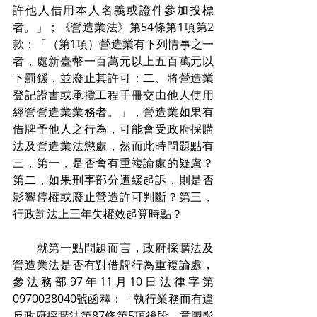
許他人借用本人名義或證件參加投標
者。」；《營造業法》第54條第1項第2
款：「（第1項）營造業有下列情事之一
者，處新臺幣一百萬元以上五百萬元以
下罰鍰，並廢止其許可：二、將營造業
登記證書或承攬工程手冊交由他人使用
經營營造業業務者。」，營造業如果有
借牌予他人之行為，可能會受政府採購
法及營造業法懲處，然而此時問題點有
三，第一，是否會有重複論處的疑慮？
第二，如果刑事部分遭緩起訴，則是否
影響停權或廢止營造許可判斷？第三，
行政罰法上三年失權效起算時點？
　　就第一點問題而言，政府採購法及
營造業法是否有對借牌行為重複論處，
參法務部97年11月10日法律字第
0970038040號函釋：「執行業務而有違
反政府採購法第87條第5項後段，意圖影