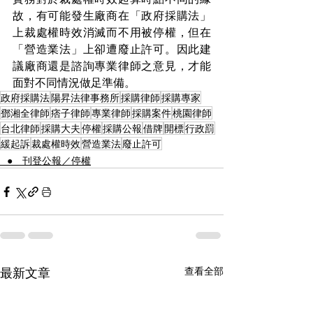
故，有可能發生廠商在「政府採購法」
上裁處權時效消滅而不用被停權，但在
「營造業法」上卻遭廢止許可。因此建
議廠商還是諮詢專業律師之意見，才能
面對不同情況做足準備。
政府採購法
陽昇法律事務所
採購律師
採購專家
鄧湘全律師
痞子律師
專業律師
採購案件
桃園律師
台北律師
採購大夫
停權
採購公報
借牌
開標
行政罰
緩起訴
裁處權時效
營造業法
廢止許可
⠀● 刊登公報／停權
最新文章
查看全部