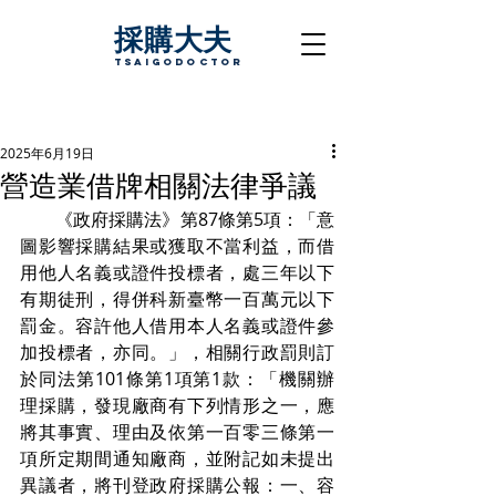
採購大夫
TsaigoDoctor
2025年6月19日
營造業借牌相關法律爭議
　　《政府採購法》第87條第5項：「意
圖影響採購結果或獲取不當利益，而借
用他人名義或證件投標者，處三年以下
有期徒刑，得併科新臺幣一百萬元以下
罰金。容許他人借用本人名義或證件參
加投標者，亦同。」，相關行政罰則訂
於同法第101條第1項第1款：「機關辦
理採購，發現廠商有下列情形之一，應
將其事實、理由及依第一百零三條第一
項所定期間通知廠商，並附記如未提出
異議者，將刊登政府採購公報：一、容