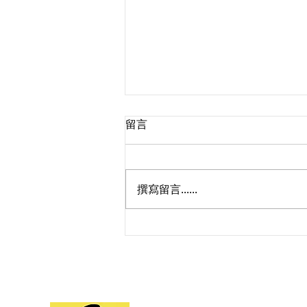
留言
撰寫留言......
工程會申訴審議｜遭追繳押標
金，異議成功！