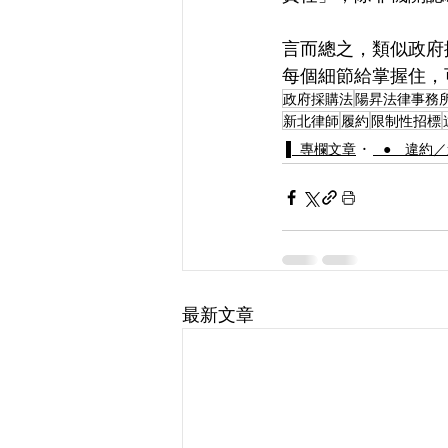
言而總之，類似政府
每個細節給掌握住，
政府採購法
陽昇法律事務
新北律師
履約
限制性招標
▌ 專欄文章
⠀● 違約
最新文章