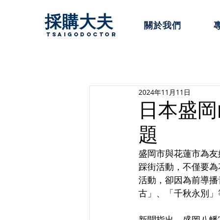
採購大夫
關於我們
TsaigoDoctor
2024年11月11日
日本盛岡
題
盛岡市與花蓮市為友
踩街活動，不僅要為
活動，卻因為前導播
古」、「千秋永別」
新聞指出，盛岡八幡