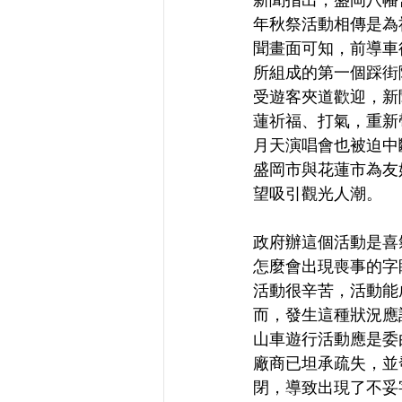
年秋祭活動相傳是為
聞畫面可知，前導車
所組成的第一個踩街
受遊客夾道歡迎，新
蓮祈福、打氣，重新
月天演唱會也被迫中
盛岡市與花蓮市為友
望吸引觀光人潮。
政府辦這個活動是喜
怎麼會出現喪事的字
活動很辛苦，活動能
而，發生這種狀況應
山車遊行活動應是委
廠商已坦承疏失，並
閉，導致出現了不妥