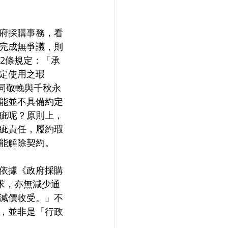
府採購事務，看
完成無爭議，則
2條規定：「承
定使用之瑕
同敬輓與千秋永
能並不具備約定
疵呢？原則上，
疵責任，履約瑕
能解除契約。
依據《政府採購
求，亦無減少通
減價收受。」不
，並非是「行政
。