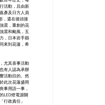
行活動，且由新
嘉彥及日方人員
形，還在後頭接
強震，重創的花
強震和颱風，五
力，日本岩手縣
同來到花蓮，希
，尤其喜事活動
也有人認為承辦
響活動目的。然
於此次花蓮盛岡
喪事用語一事，
LED燈電源關
「行政責任」