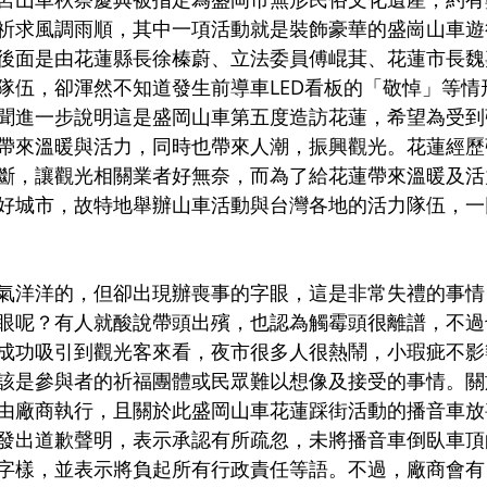
祈求風調雨順，其中一項活動就是裝飾豪華的盛崗山車遊
後面是由花蓮縣長徐榛蔚、立法委員傅崐萁、花蓮市長魏
隊伍，卻渾然不知道發生前導車LED看板的「敬悼」等情
聞進一步說明這是盛岡山車第五度造訪花蓮，希望為受到
帶來溫暖與活力，同時也帶來人潮，振興觀光。花蓮經歷
斷，讓觀光相關業者好無奈，而為了給花蓮帶來溫暖及活
好城市，故特地舉辦山車活動與台灣各地的活力隊伍，一
氣洋洋的，但卻出現辦喪事的字眼，這是非常失禮的事情
眼呢？有人就酸說帶頭出殯，也認為觸霉頭很離譜，不過
成功吸引到觀光客來看，夜市很多人很熱鬧，小瑕疵不影
該是參與者的祈福團體或民眾難以想像及接受的事情。關
由廠商執行，且關於此盛岡山車花蓮踩街活動的播音車放
發出道歉聲明，表示承認有所疏忽，未將播音車倒臥車頂的
字樣，並表示將負起所有行政責任等語。不過，廠商會有