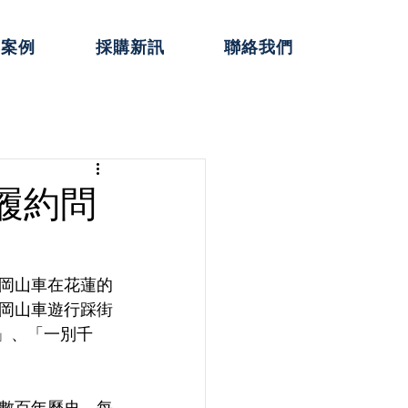
典案例
採購新訊
聯絡我們
履約問
岡山車在花蓮的
岡山車遊行踩街
」、「一別千
數百年歷史，每