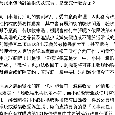
會跟承包商討論損失及究責，是要究什麼責呢？
岡山車遊行活動的規劃執行，委由廠商辦理，因此會有政
性招標的勞務採購案，其中會有履約後的驗收問題，驗收
酬予廠商，若驗收未過，機關會如何主張呢？依民法第49
其具備約定之品質及無減少或滅失價值或不適於通常或約
前導播音車頂LED燈出現奠與敬悼幾個大字，甚至還有一
般理性之人應該會認為廠商這樣子履行合約工作，相當可
用之瑕疵吧！只是說，這樣瑕疵算是大、中、小哪一種瑕
完成，「敬悼」也無法收回了，則機關將可能主張履約瑕
酬價金或解除契約，若瑕疵非屬重要則只能減少價金而不
採購之履約驗收問題，也可能會有「減價收受」的情形，
前段規定：「驗收結果與規定不符，而不妨礙安全及使用需
用，經機關檢討不必拆換或拆換確有困難者，得於必要時
瑕疵或減價收受為主張，廠商應該要負的是「民事責任」
為廠商有採購法第101條停權事由才要討論行政責任問題