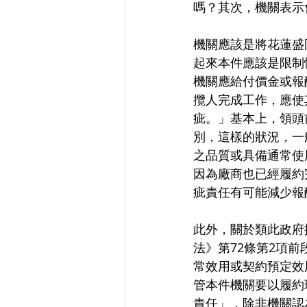
嗎？其次，機關表示
機關應該是將花蓮盛
起來本件應該是限制
機關應給付價金或報
攬人完成工作，應使
疵。」基本上，領頭
別，這樣的狀況，一
之品質或具備通常使
因為廠商也已經履約
疵責任有可能減少報
此外，關於類此政府
法》第72條第2項
常效用或契約預定效
管本件機關要以履約
責任」，除非機關認