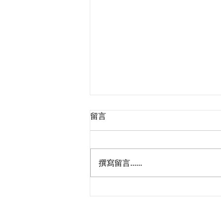
留言
撰寫留言......
政府採購法修法草案爭點之
一：押標金沒收追繳時效為二
年