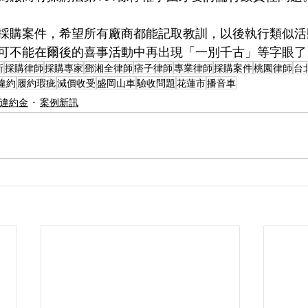
採購案件，希望所有廠商都能記取教訓，以後執行類似活
可不能在爾後的喜事活動中再出現「一別千古」等字眼了
所
採購律師
採購專家
鄧湘全律師
痞子律師
專業律師
採購案件
桃園律師
台
違約
履約瑕疵
減價收受
盛岡山車
驗收問題
花蓮市
播音車
／違約金
案例新訊