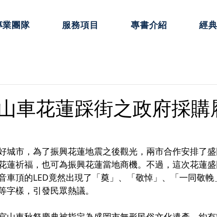
專業團隊
服務項目
專書介紹
經
山車花蓮踩街之政府採購
好城市，為了振興花蓮地震之後觀光，兩市合作安排了盛
花蓮祈福，也可為振興花蓮當地商機。不過，這次花蓮盛
音車頂的LED竟然出現了「奠」、「敬悼」、「一同敬輓
等字樣，引發民眾熱議。
宮山車秋祭慶典被指定為盛岡市無形民俗文化遺產，約有