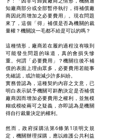
下：「因非可歸責廠商之情形，機關通
知廠商部分或全部暫停執行，得補償廠
商因此而增加之必要費用」。現在問題
來了，這個「得」補償是否為機關的裁
量權？機關說一毛都不給是可以的嗎？
這種情形，廠商若在履約過程沒有嗅到
可能發生問題的味道，真的會損失慘
重。何謂「必要費用」？機關往後不補
償的表面上理由眾多，必要費用若能事
先確認，或許能減少許多糾紛。
實務曾認為，這種契約內容之文意，已
明白表示賦予機關可斟酌決定是否補償
廠商因而增加必要費用之權利，並無模
糊或模稜兩可之疑義，亦即認為是機關
得自行裁量決定的權利。
然而，政府採購法第6條第1項明文規
定，機關辦理採購，應以維護公共利益