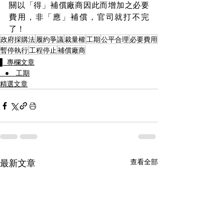
關以「得」補償廠商因此而增加之必要
費用，非「應」補償，官司就打不完
了！
政府採購法
履約爭議
裁量權
工期
公平合理
必要費用
暫停執行
工程停止
補償廠商
▌ 專欄文章
⠀● 工期
精選文章
最新文章
查看全部