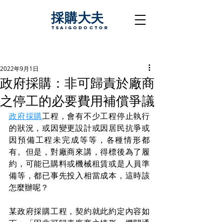
採購大夫
TsaigoDoctor
2022年9月1日
政府採購：非可歸責於廠商
之停工的必要費用補償爭議
政府採購
工程，會有不少工程停止執行
的狀況，或因變更設計或因居民抗爭或
因預備工程未完成等等，各種情形都
有。但是，對廠商來講，得標後為了履
約，可能已購料或機械租賃或是人員準
備等，都已事先投入相當成本，這時該
怎麼辦呢？
某政府採購工程，契約就此約定內容如