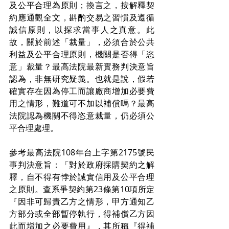
及公平合理為原則；換言之，按解釋契
約應通觀全文，斟酌交易之習慣及遵循
誠信原則，以探求當事人之真意。此
故，關於前述「裁量」，必須合於公共
利益及公平合理原則，機關是否得「恣
意」裁量？最高法院最新實務判決意旨
認為，非無研究疑義。也就是說，假若
確實存在因為停工而讓廠商增加必要費
用之情形，難道可不加以補償嗎？最高
法院認為機關不得恣意裁量，仍必須公
平合理處理。
參考最高法院108年台上字第2175號民
事判決意旨：「對於政府採購契約之解
釋，自不得有悖於誠實信用及公平合理
之原則。查系爭契約第23條第10項所定
『因非可歸責乙方之情形，甲方通知乙
方部分或全部暫停執行，得補償乙方因
此而增加之必要費用』，其所稱『得補