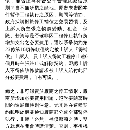
償，能否認為符合公平合理及誠信原
則？自不無研酌之餘地。原審未審酌本
件暫停工程執行之原因、期間等情節、
政府採購對於停工補償之交易習慣，及
上訴人所主張之物價變動、租金、保
險、薪資等是否確非因工程停止執行所
增加支出之必要費用，逕以系爭契約第
23條第10項條款僅約定被上訴人『得補
償』上訴人，及上訴人得於工程停止逾6 
個月時主張終止或解除契約，即認上訴
人不得依該條款請求被上訴人給付此部
分必要費用，自有可議。」
總之，非可歸責於廠商之停工情形，廠
商所增加必要費用問題，絕對要隨著時
間的進展而特別注意。尤其是在這種契
約載明於機關通知廠商部分或全部暫停
執行，非屬「必然」補償廠商之時，雙
方就應在開會時講清楚。否則，事後機