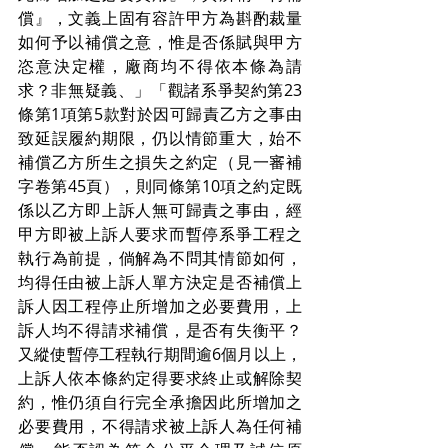
償』，文義上固有容許甲方為斟酌裁量
如何予以補償之意，惟是否係賦與甲方
恣意決定權，廠商均不得依本條為請
求？非無疑義、」「觀諸系爭契約第23
條第1項第5款對於因可歸責乙方之事由
致延誤履約期限，仍以情節重大，始不
補償乙方所生之損失之約定（見一審補
字卷第45頁），則同條第10項之約定既
係以乙方即上訴人無可歸責之事由，經
甲方即被上訴人要求而暫停系爭工程之
執行為前提，倘解為不問其情節如何，
均得任由被上訴人單方決定是否補償上
訴人因工程停止所增加之必要費用，上
訴人均不得請求補償，是否有失衡平？
又縱使暫停工程執行期間逾6個月以上，
上訴人依本條約定得要求終止或解除契
約，惟仍須自行完全承擔因此所增加之
必要費用，不得請求被上訴人為任何補