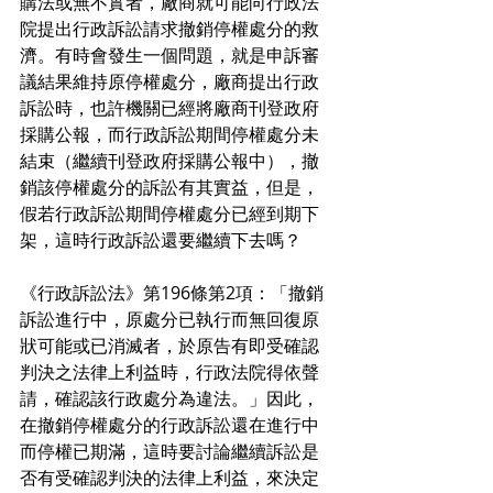
購法或無不實者，廠商就可能向行政法
院提出行政訴訟請求撤銷停權處分的救
濟。有時會發生一個問題，就是申訴審
議結果維持原停權處分，廠商提出行政
訴訟時，也許機關已經將廠商刊登政府
採購公報，而行政訴訟期間停權處分未
結束（繼續刊登政府採購公報中），撤
銷該停權處分的訴訟有其實益，但是，
假若行政訴訟期間停權處分已經到期下
架，這時行政訴訟還要繼續下去嗎？
《行政訴訟法》第196條第2項：「撤銷
訴訟進行中，原處分已執行而無回復原
狀可能或已消滅者，於原告有即受確認
判決之法律上利益時，行政法院得依聲
請，確認該行政處分為違法。」因此，
在撤銷停權處分的行政訴訟還在進行中
而停權已期滿，這時要討論繼續訴訟是
否有受確認判決的法律上利益，來決定