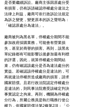
是否要繼續訴訟。廠商主張因原處分受
有損害，仍有訴請確認停權處分違法之
法律上利益，廠商可依行政訴訟法規定
為訴之變更，變更原本的訴之聲明為：
「確認原處分為違法」。 
廠商被列為黑名單，停權處分期間不能
參加政府採購業務，可能會有營業損
失，甚至於商譽的損害。再則，該黑名
單紀錄都有可能影響以後參加最有利標
的評選，因此，就算停權處分期間結
束，仍有確認該處分是否為違法處分的
實益。若確認該停權處分是違法的，可
再就違法停權所造成廠商的損害，請求
國家賠償。且若行政法院認定停權處分
是違法的，則民事法院應受該確定判決
事實認定之拘束。再則，機關為停權處
分行為，所屬公務員是執行職務行使公
權力，依國家賠償法第2條第2項：「公