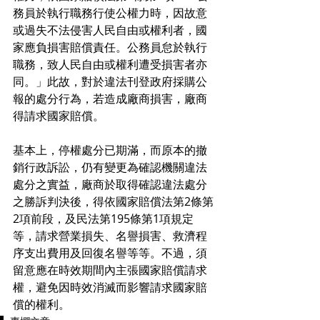
務員於執行職務行使公權力時，因故意
或過失不法侵害人民自由或權利者，國
家應負損害賠償責任。公務員怠於執行
職務，致人民自由或權利遭受損害者亦
同。」此故，對於違法刊登政府採購公
報的處分行為，若造成廠商損害，廠商
得請求國家賠償。
基本上，停權處分已期滿，而原本的撤
銷行政訴訟，仍有變更為確認機關違法
處分之實益，廠商於取得確認違法處分
之勝訴判決後，得依國家賠償法第2條第
2項前段，及民法第195條第1項規定
等，請求營業損失、名譽損害、救濟程
序支出費用及回復名譽等等。不過，須
留意應在時效期間內主張國家賠償請求
權，避免因時效消滅而影響請求國家賠
償的權利。