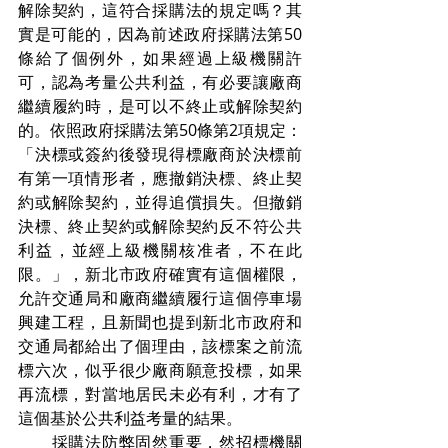
解除契約，這符合採購法的規定嗎？其
實是可能的，因為前述政府採購法第50
條給了個例外，如果經過上級機關許
可，認為考量公共利益，有必要讓廠商
繼續履約時，是可以不終止或解除契約
的。依照政府採購法第50條第2項規定：
「決標或簽約後發現得標廠商於決標前
有第一項情形者，應撤銷決標、終止契
約或解除契約，並得追償損失。但撤銷
決標、終止契約或解除契約反不符公共
利益，並經上級機關核准者，不在此
限。」，新北市政府確實有這個權限，
允許交通局和廠商繼續履行這個停車場
興建工程，且新聞也提到新北市政府和
交通局都給出了個理由，該標案之前流
標六次，似乎很少廠商願意投標，如果
再流標，對當地居民未必有利，才有了
這個基於公共利益考量的結果。
　　採購法防弊固然重要，然招標機關