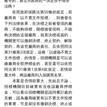
嚴苛的，新北市政府此一決定合乎情理
法嗎？
　　依照政府採購法第50條的規定，若
廠商有「以不實文件投標」，則會發生
下列法律效果，在決標之前被發現的廠
商，不能夠得標，開標後發現時，不能
夠決標給這個廠商，就算決標或簽約，
機關更可以撤銷決標、終止契約、解除
契約，再追究廠商的責任。且依照同法
第31條第2項規定，這種「以虛偽不實之
文件投標」的情形，招標機關是可以追
繳廠商全部押標金的，甚至還可以依照
同法第101條第1項第4款規定，若情節
重大時，將該廠商列入採購黑名單。
　　本案是否情節重大，先姑且不論，
招標機關目前確實有沒收該廠商押標
金，可以看出招標機關是認同審計處的
見解，認為廠商確實有以不實文件投標
的事實，可是卻沒有撤銷決標、終止或