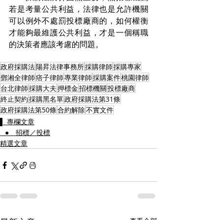
若是考量公共利益，法律也是允許機關
可以例外不處罰投標廠商的，如何權衡
才能夠最維護公共利益，才是一個稱職
的決策者應該考慮的問題。
政府採購法
陽昇法律事務所
採購律師
採購專家
鄧湘全律師
痞子律師
專業律師
採購案件
桃園律師
台北律師
採購大夫
押標金
招標機關
投標廠商
終止契約
採購黑名單
政府採購法第31條
政府採購法第50條
合約解除
不實文件
▌ 專欄文章
⠀● 招標／投標
精選文章