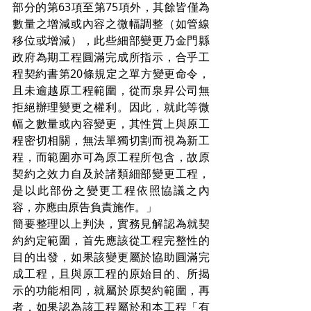
部分的第63項至第75項外，其餘皆僅為
數量之增減或內容之微幅調整（如管線
移位或增減），此些細部變更乃金門縣
政府為期工程圓滿完成所指示，合乎工
程契約書第20條規定之單方變更命令，
且未逾越原工程範圍，從而泉昇公司無
拒絕辦理變更之權利。因此，就此等微
幅之數量或內容變更，其性質上與原工
程密切相關，無法單獨切割而視為新工
程，而範圍亦可為原工程所包含，故原
契約之效力自及於諸類細部變更工程，
是以此部份之變更工程依照協議之內
容，亦應由原告負責施作。」
簡要整理以上判決，實務見解認為就契
約約定範圍，首先應該從工程完整性的
目的出發，如果該變更屬於協助圓滿完
成工程，且與原工程的原始目的、所揭
示的功能相同，就屬於原契約範圍，再
者，如果認為該工程屬於和本工程「有