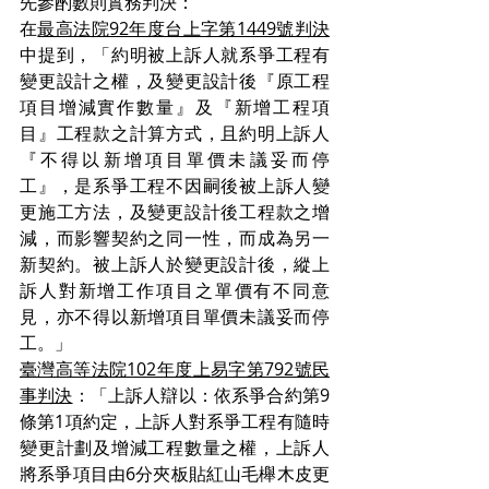
先參酌數則實務判決：                      
在
最高法院92年度台上字第1449號判決
中提到，「約明被上訴人就系爭工程有
變更設計之權，及變更設計後『原工程
項目增減實作數量』及『新增工程項
目』工程款之計算方式，且約明上訴人
『不得以新增項目單價未議妥而停
工』，是系爭工程不因嗣後被上訴人變
更施工方法，及變更設計後工程款之增
減，而影響契約之同一性，而成為另一
新契約。被上訴人於變更設計後，縱上
訴人對新增工作項目之單價有不同意
見，亦不得以新增項目單價未議妥而停
工。」
臺灣高等法院102年度上易字第792號民
事判決
：「上訴人辯以：依系爭合約第9
條第1項約定，上訴人對系爭工程有隨時
變更計劃及增減工程數量之權，上訴人
將系爭項目由6分夾板貼紅山毛櫸木皮更