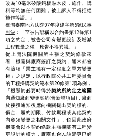
改為10毫米矽酸鈣板貼木皮，施作、購
料等均無任何困難，被上訴人不得拒絕
施作等語。」
臺灣臺南地方法院97年度建字第6號民事
判決
：「至被告辯稱以合約書第12條第1
項之約定，被告公司有變更設計及增減
工程數量之權，原告不得異議。」
從上開法院機關所主張之契約條款來
看，機關與廠商簽訂之契約，通常都會
有這項「業主擁有一定程度之單方變更
權」之規定，以行政院公共工程委員會
的工程採購契約範本第20條第1項為例，
「機關於必要時得於
契約所約定之範圍
內
通知廠商變更契約(含新增項目)，廠商
於接獲通知後應向機關提出契約標的、
價金、履約期限、付款期程或其他契約
內容須變更之相關文件」，也因此政府
機關會以本契約條款主張機關有工程變
更設計的權力，廠商也會以該變更已經