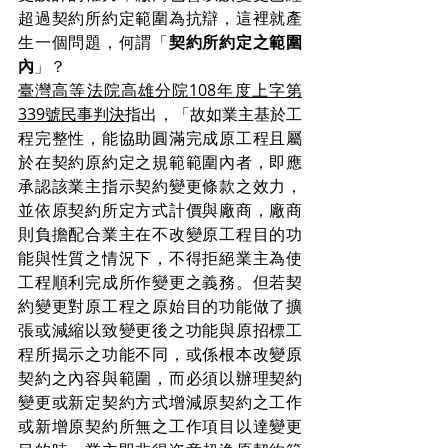
超過契約所約定範圍為抗辯，這裡就產
生一個問題，何謂「
契約所約定之範圍
內
」？
臺灣高等法院高雄分院108年度上字第
339號民事判決
指出，「故如業主基於工
程完整性，能協助圓滿完成原工程且屬
於在契約原約定之規範範圍內者，即應
承認該業主指示契約變更條款之效力，
並依原契約所定方式計價與廠商，廠商
則負擔配合業主在不改變原工程目的功
能與性質之情況下，不得拒絕業主為使
工程順利完成所作變更之義務。但若契
約變更對原工程之原始目的功能做了擴
張或減縮以致變更後之功能與原招標工
程所揭示之功能不同，或係根本改變原
契約之內容與範圍，而必須以辦理契約
變更或新定契約方式增減原契約之工作
或新增原契約所無之工作項目以達變更