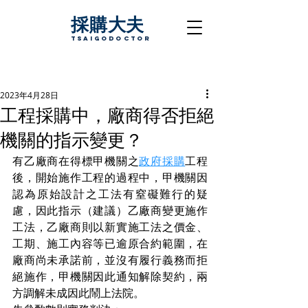
採購大夫
TsaigoDoctor
2023年4月28日
工程採購中，廠商得否拒絕
機關的指示變更？
有乙廠商在得標甲機關之
政府採購
工程
後，開始施作工程的過程中，甲機關因
認為原始設計之工法有窒礙難行的疑
慮，因此指示（建議）乙廠商變更施作
工法，乙廠商則以新實施工法之價金、
工期、施工內容等已逾原合約範圍，在
廠商尚未承諾前，並沒有履行義務而拒
絕施作，甲機關因此通知解除契約，兩
方調解未成因此鬧上法院。