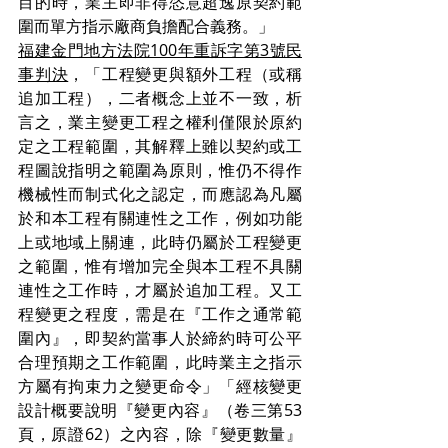
目的時，業主即非得恣意超逸原契約範
圍而單方指示廠商負擔配合義務。」
福建金門地方法院100年重訴字第3號民
事判決
，「工程變更與額外工程（或稱
追加工程），二者概念上並不一致，析
言之，業主變更工程之權利僅限於原約
定之工程範圍，其解釋上雖以契約或工
程圖說指明之範圍為原則，惟仍不得作
機械性而制式化之認定，而應認為凡屬
於和本工程有關連性之工作，例如功能
上或地域上關連，此時仍屬於工程變更
之範圍，惟有增加完全與本工程不具關
連性之工作時，才屬於追加工程。又工
程變更之程度，需是在『工作之通常範
圍內』，即契約當事人於締約時可公平
合理預期之工作範圍，此時業主之指示
方屬有拘束力之變更命令」「經核變更
設計概要說明『變更內容』（卷三第53
頁，原證62）之內容，除『變更數量』