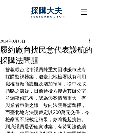
採購大夫
TsaigoDoctor
2024年3月18日
履約廠商找民意代表護航的
採購法問題
據報載台北市議員陳重文因涉嫌市政府
採購監視器案，遭臺北地檢署以有利用
職權替廠商護航及增加預算，從中收取
賄賂之嫌疑，日前遭檢方搜索其辦公室
並漏夜偵訊後，認為涉案情節重大，有
與業者串供之嫌，故向法院聲請羈押，
而臺北地方法院裁定以200萬元交保，令
檢察官不服裁定結果，亦將提起抗告。
到底議員是否確實涉案，有待司法後續