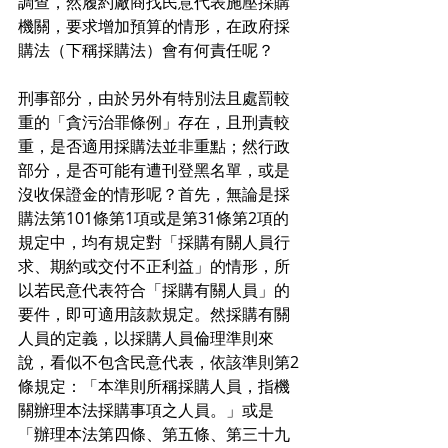
調查，然履約廠商找民意代表施壓採購
機關，要求增加預算的情形，在政府採
購法（下稱採購法）會有何責任呢？
刑事部分，由於另外有特別法且處罰較
重的「貪污治罪條例」存在，且刑責較
重，是否適用採購法並非重點；然行政
部分，是否可能有遭刊登黑名單，或是
沒收保證金的情形呢？首先，無論是採
購法第101條第1項或是第31條第2項的
規定中，均有規定對「採購有關人員行
求、期約或交付不正利益」的情形，所
以若民意代表符合「採購有關人員」的
要件，即可適用該款規定。然採購有關
人員的定義，以採購人員倫理準則來
說，看似不包含民意代表，依該準則第2
條規定：「本準則所稱採購人員，指機
關辦理本法採購事項之人員。」或是
「辦理本法第四條、第五條、第三十九