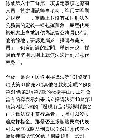
條或第六十三條第二項規定事項之廠商
人員，於辦理該等事項時，準用本準則
之規定。」，定義上並沒有如同刑法對
公務員的定義一樣包羅萬象，民意代表
於刑案上會被評價為該管公務員仍有討
論的餘地，要認定屬於「採購有關人
員」，仍有討論的空間。舉例來說，採
購倫理準則原則上就無法適用到民意代
表身上。
至於，是否可以適用採購法第101條第1
項或第31條第2項其他各款規定呢？例如
第31條第2項第7款的概括事由，工程會
曾有函釋表示如果成立採購法第48條第1
項第2款所稱的「發現有足以影響採購公
正之違法或不當行為者」，是可以沒收
追繳押標金。那是否主張賄賂民意代表
可以成立採購法刑責呢？然民意代表不
屬於採購法第90條「機關規劃、設計、