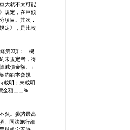
重大就不太可能
》規定，在巨額
分項目。其次，
規定》，是比較
條第2項：「機
約未規定者，得
算減價金額。」
契約範本會規
時載明；未載明
價金額＿＿%
不然。參諸最高
二項、同法施行細
果與規定不符