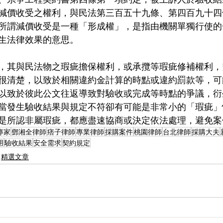
減價收受之權利，與民法第三百五十九條、第四百九十四
所謂減價收受是一種「形成權」，是指由機關單獨行使的
生法律效果的意思。
，其與民法物之瑕疵擔保權利，或承攬等瑕疵修補權利，
很清楚，以致於相關違約金計算的時點或違約罰款等，可
以致於彼此公文往返導致對驗收或完成等時點的爭議，衍
當發生驗收結果與規定不符卻有可能是非常小的「瑕疵」
是所認非屬瑕疵，都應盡速協商或決定依法處理，避免案
專家
鄧湘全律師
痞子律師
專業律師
採購案件
桃園律師
台北律師
採購大夫
用
驗收結果
安全需求
契約規定
精選文章