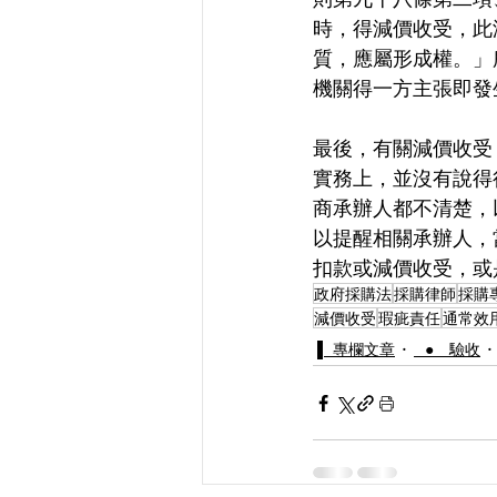
時，得減價收受，此
質，應屬形成權。」
機關得一方主張即發
最後，有關減價收受
實務上，並沒有說得
商承辦人都不清楚，
以提醒相關承辦人，
扣款或減價收受，或
政府採購法
採購律師
採購
減價收受
瑕疵責任
通常效
▌ 專欄文章
⠀● 驗收