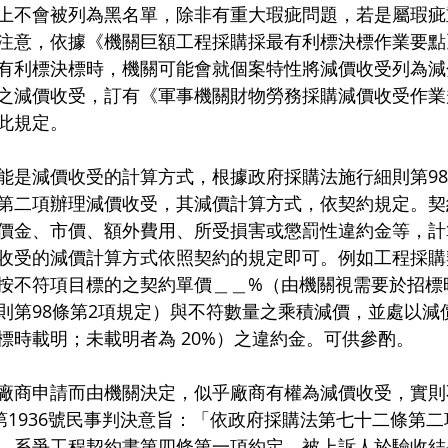
上不會被列為黑名單，除非有重大瑕疵問題，若是屬瑕疵
注意，依據《機關巨額工程採購採最有利標決標作業要點
有利標決標時，機關可能會就個案特性將減價收受列為減
之減價收受，訂有《軍事機關財物勞務採購減價收受作業
此規定。
能是減價收受的計算方式，根據政府採購法施行細則第98
第二項辦理減價收受，其減價計算方式，依契約規定。契
價金、市價、額外費用、所受損害或懲罰性違約金等，計
收受的減價計算方式依照契約的規定即可。例如工程採購
按不符項目標的之契約單價＿＿%（由機關視需要於招標
則第98條第2項規定）與不符數量之乘積減價，並處以減
標時載明；未載明者為 20%）之違約金。可供參酌。
廠商申請而由機關決定，似乎廠商有權為減價收受，實則
字第1936號民事判決意旨：「依政府採購法第七十二條第
、系爭工程契約書第四條第一項約定，被上訴人於驗收結