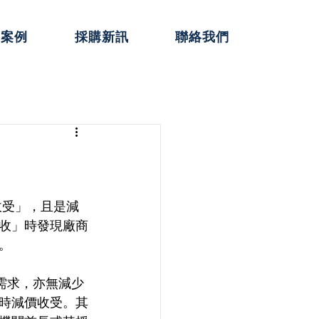
典案例
採購新訊
聯絡我們
收受」，且是減
收」時發現廠商
。
需求，亦無減少
時減價收受。其