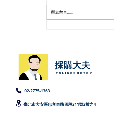
撰寫留言......
機關辦理採購不訂底價之情形
採購大夫​
TsaigoDoctor
​02-2775-1363
臺北
市大安區忠孝東路四段311號3樓之4