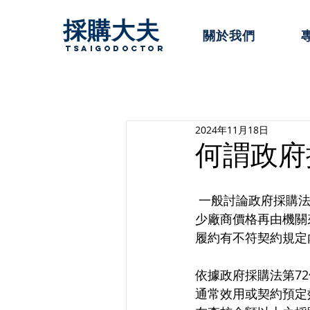
採購大夫
關於我們
TsaigoDoctor
2024年11月18日
何謂政府
 一般討論政府採購
少廠商價格再由機關
履約有不符契約規定
依據政府採購法第7
通常效用或契約預定