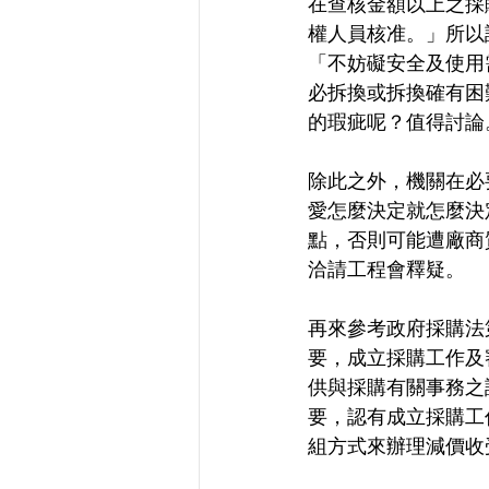
在查核金額以上之採
權人員核准。」所以
「不妨礙安全及使用
必拆換或拆換確有困
的瑕疵呢？值得討論
除此之外，機關在必
愛怎麼決定就怎麼決
點，否則可能遭廠商
洽請工程會釋疑。
再來參考政府採購法
要，成立採購工作及
供與採購有關事務之
要，認有成立採購工
組方式來辦理減價收