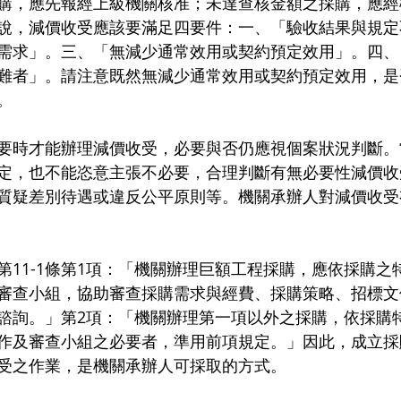
購，應先報經上級機關核准；未達查核金額之採購，應經
說，減價收受應該要滿足四要件：一、「驗收結果與規定
需求」。三、「無減少通常效用或契約預定效用」。四、
難者」。請注意既然無減少通常效用或契約預定效用，是
。
要時才能辦理減價收受，必要與否仍應視個案狀況判斷。
定，也不能恣意主張不必要，合理判斷有無必要性減價收
質疑差別待遇或違反公平原則等。機關承辦人對減價收受
第11-1條第1項：「機關辦理巨額工程採購，應依採購之
審查小組，協助審查採購需求與經費、採購策略、招標文
諮詢。」第2項：「機關辦理第一項以外之採購，依採購
作及審查小組之必要者，準用前項規定。」因此，成立採
受之作業，是機關承辦人可採取的方式。