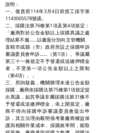
說明：
一、復貴府114年3月4日府授工採字第
1143005578號函。
二、採購法第76條第1項及第4項規定：
「廠商對於公告金額以上採購異議之處
理結果不服……以書面分別向主管機關、
直轄市或縣（市）政府所設之採購申訴
審議委員會申訴……（第1項）。爭議屬
第三十一條規定不予發還或追繳押標金
者，不受第一項公告金額以上之限制
（第4項）。」
三、所詢疑義，機關辦理未達公告金額
採購，廠商依採購法第75條第1項規定提
出異議，如其爭議非屬採購法第31條不
予發還或追繳押標金，依上開規定，廠
商不得向採購申訴審議委員會提出申
訴，其立法理由載明係考量廠商權益保
護與相關作業成本、採購效率間，能取
得平衡。廠商參與採購之救濟，採購法