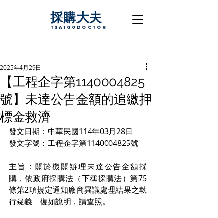
採購大夫
TsaigoDoctor
2025年4月29日
【工程企字第1140004825
號】未達公告金額的追繳押
標金救濟
發文日期：中華民國114年03月28日
發文字號：工程企字第1140004825號
主旨：關於機關辦理未達公告金額採
購，依政府採購法（下稱採購法）第75
條第2項規定通知廠商異議處理結果之執
行疑義，復如說明，請查照。