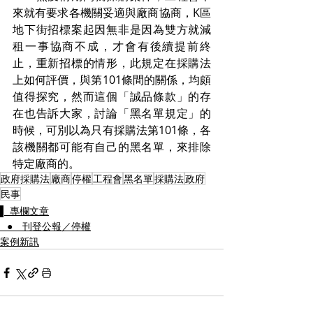
來就有要求各機關妥適與廠商協商，K區
地下街招標案起因無非是因為雙方就減
租一事協商不成，才會有後續提前終
止，重新招標的情形，此規定在採購法
上如何評價，與第101條間的關係，均頗
值得探究，然而這個「誠品條款」的存
在也告訴大家，討論「黑名單規定」的
時候，可別以為只有採購法第101條，各
該機關都可能有自己的黑名單，來排除
特定廠商的。
政府採購法
廠商
停權
工程會
黑名單
採購法
政府
民事
▌ 專欄文章
⠀● 刊登公報／停權
案例新訊