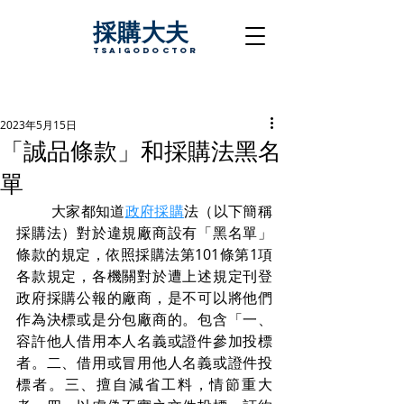
採購大夫
TsaigoDoctor
2023年5月15日
「誠品條款」和採購法黑名
單
         大家都知道
政府採購
法（以下簡稱
採購法）對於違規廠商設有「黑名單」
條款的規定，依照採購法第101條第1項
各款規定，各機關對於遭上述規定刊登
政府採購公報的廠商，是不可以將他們
作為決標或是分包廠商的。包含「一、
容許他人借用本人名義或證件參加投標
者。二、借用或冒用他人名義或證件投
標者。三、擅自減省工料，情節重大