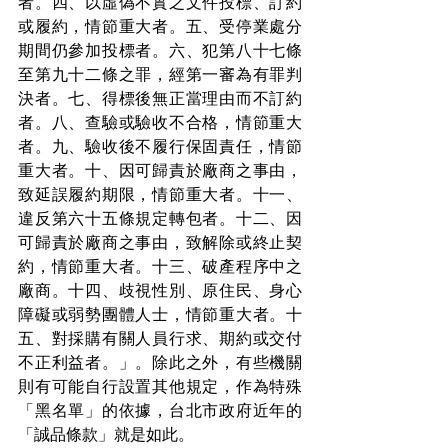
者。四、以虛偽不實之文件投標、訂約
或履約，情節重大者。五、受停業處分
期間仍參加投標者。六、犯第八十七條
至第九十二條之罪，經第一審為有罪判
決者。七、得標後無正當理由而不訂約
者。八、查驗或驗收不合格，情節重大
者。九、驗收後不履行保固責任，情節
重大者。十、因可歸責於廠商之事由，
致延誤履約期限，情節重大者。十一、
違反第六十五條規定轉包者。十二、因
可歸責於廠商之事由，致解除或終止契
約，情節重大者。十三、破產程序中之
廠商。十四、歧視性別、原住民、身心
障礙或弱勢團體人士，情節重大者。十
五、對採購有關人員行求、期約或交付
不正利益者。」。除此之外，有些機關
則有可能自行設置其他規定，作為特殊
「黑名單」的依據，台北市政府近年的
「誠品條款」就是如此。