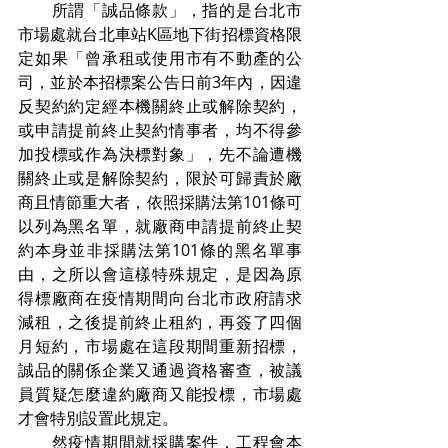
　　所謂「誠品條款」，指的是台北市
市場處就台北車站K區地下街招標資格限
定如果「曾承租或使用市有不動產的公
司，並於本招標案公告日前3年內，因違
反契約約定經本機關終止或解除契約，
或申請提前終止契約情事者，均不得參
加投標或作為決標對象」，先不論遭機
關終止或是解除契約，限於可歸責於廠
商且情節重大者，依照採購法第101條可
以列為黑名單，就廠商申請提前終止契
約本身並非採購法第101條的黑名單事
由，之所以會這樣特殊規定，是因為原
得標廠商在疫情期間向台北市政府請求
減租，之後提前終止租約，再簽了四個
月短約，市場處在這段期間重新招標，
誠品的關係企業又通過資格審查，被議
員質疑怎麼違約廠商又能投標，市場處
才會特別設置此規定。
　　然疫情期間就採購案件，工程會本